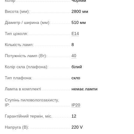
Колір
Чорний
Висота (мм):
2800 мм
Діаметр / ширина (мм):
510 мм
Тип цоколя:
E14
Кількість ламп:
8
Потужність ламп (Вт):
40
Колір скла (плафона):
білий
Тип плафона:
скло
Лампа в комплекті
немає лампи
Ступінь пиловологозахисту,
IP:
IP20
Гарантійний термін, міс.
12
Напруга (В):
220 V