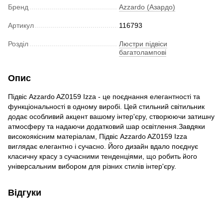
Бренд
Azzardo (Азардо)
Артикул
116793
Розділ
Люстри підвіси
багатолампові
Опис
Підвіс Azzardo AZ0159 Izza - це поєднання елегантності та
функціональності в одному виробі. Цей стильний світильник
додає особливий акцент вашому інтер'єру, створюючи затишну
атмосферу та надаючи додатковий шар освітлення.Завдяки
високоякісним матеріалам, Підвіс Azzardo AZ0159 Izza
виглядає елегантно і сучасно. Його дизайн вдало поєднує
класичну красу з сучасними тенденціями, що робить його
універсальним вибором для різних стилів інтер'єру.
Відгуки