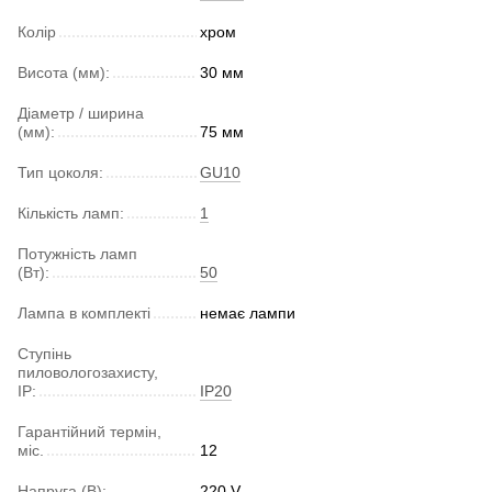
Колір
хром
Висота (мм):
30 мм
Діаметр / ширина
(мм):
75 мм
Тип цоколя:
GU10
Кількість ламп:
1
Потужність ламп
(Вт):
50
Лампа в комплекті
немає лампи
Ступінь
пиловологозахисту,
IP:
IP20
Гарантійний термін,
міс.
12
Напруга (В):
220 V