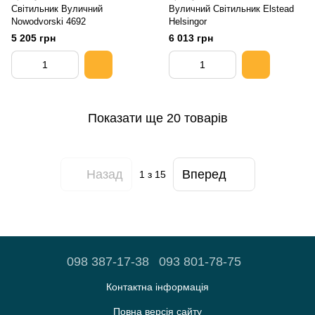
Світильник Вуличний
Вуличний Світильник Elstead
Nowodvorski 4692
Helsingor
5 205 грн
6 013 грн
Показати ще 20 товарів
Назад
Вперед
1
з 15
098 387-17-38
093 801-78-75
Контактна інформація
Повна версія сайту