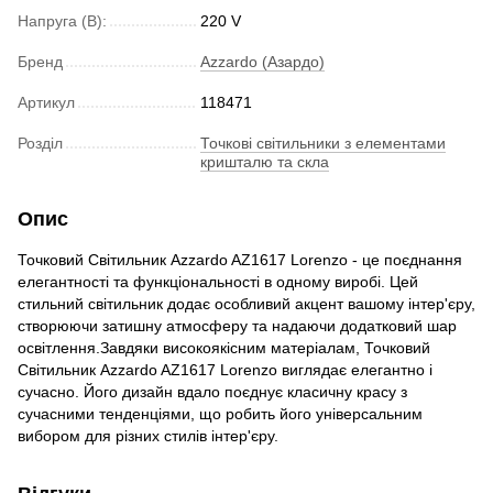
Напруга (В):
220 V
Бренд
Azzardo (Азардо)
Артикул
118471
Розділ
Точкові світильники з елементами
кришталю та скла
Опис
Точковий Світильник Azzardo AZ1617 Lorenzo - це поєднання
елегантності та функціональності в одному виробі. Цей
стильний світильник додає особливий акцент вашому інтер'єру,
створюючи затишну атмосферу та надаючи додатковий шар
освітлення.Завдяки високоякісним матеріалам, Точковий
Світильник Azzardo AZ1617 Lorenzo виглядає елегантно і
сучасно. Його дизайн вдало поєднує класичну красу з
сучасними тенденціями, що робить його універсальним
вибором для різних стилів інтер'єру.