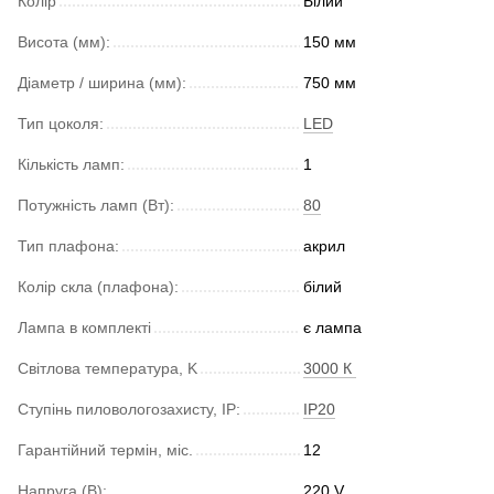
Колір
Білий
Висота (мм):
150 мм
Діаметр / ширина (мм):
750 мм
Тип цоколя:
LED
Кількість ламп:
1
Потужність ламп (Вт):
80
Тип плафона:
акрил
Колір скла (плафона):
білий
Лампа в комплекті
є лампа
Світлова температура, K
3000 К
Ступінь пиловологозахисту, IP:
IP20
Гарантійний термін, міс.
12
Напруга (В):
220 V