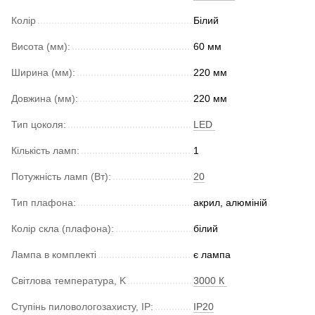
Колір
Білий
Висота (мм):
60 мм
Ширина (мм):
220 мм
Довжина (мм):
220 мм
Тип цоколя:
LED
Кількість ламп:
1
Потужність ламп (Вт):
20
Тип плафона:
акрил, алюміній
Колір скла (плафона):
білий
Лампа в комплекті
є лампа
Світлова температура, K
3000 К
Ступінь пиловологозахисту, IP:
IP20