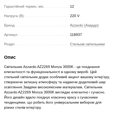
Гарантійний термін, міс.
12
Напруга (В):
220 V
Бренд
Azzardo (Азардо)
Артикул
118937
Розділ
Стельові світильники
Опис
Світильник Azzardo AZ2269 Monza 3000K - це поєднання
елегантності та функціональності в одному виробі. Цей
стильний світильник додає особливий акцент вашому інтер'єру,
створюючи затишну атмосферу та надаючи додатковий шар
освітлення.Завдяки високоякісним матеріалам, Світильник
Azzardo AZ2269 Monza 3000K виглядає елегантно і сучасно.
Його дизайн вдало поєднує класичну красу з сучасними
тенденціями, що робить його універсальним вибором для
різних стилів інтер'єру.