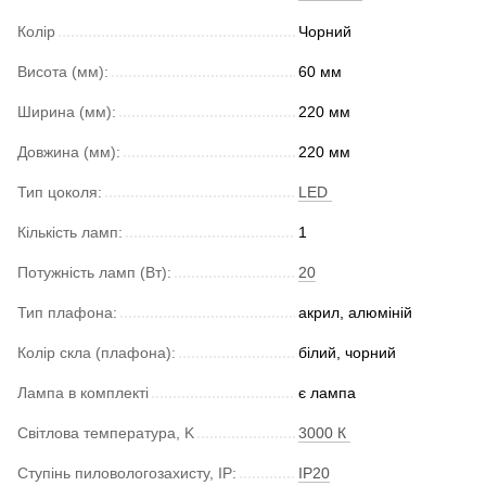
Колір
Чорний
Висота (мм):
60 мм
Ширина (мм):
220 мм
Довжина (мм):
220 мм
Тип цоколя:
LED
Кількість ламп:
1
Потужність ламп (Вт):
20
Тип плафона:
акрил, алюміній
Колір скла (плафона):
білий, чорний
Лампа в комплекті
є лампа
Світлова температура, K
3000 К
Ступінь пиловологозахисту, IP:
IP20