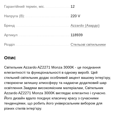
Гарантійний термін, міс.
12
Напруга (В):
220 V
Бренд
Azzardo (Азардо)
Артикул
118939
Розділ
Стельові світильники
Опис
Світильник Azzardo AZ2271 Monza 3000K - це поєднання
елегантності та функціональності в одному виробі. Цей
стильний світильник додає особливий акцент вашому інтер'єру,
створюючи затишну атмосферу та надаючи додатковий шар
освітлення.Завдяки високоякісним матеріалам, Світильник
Azzardo AZ2271 Monza 3000K виглядає елегантно і сучасно.
Його дизайн вдало поєднує класичну красу з сучасними
тенденціями, що робить його універсальним вибором для
різних стилів інтер'єру.