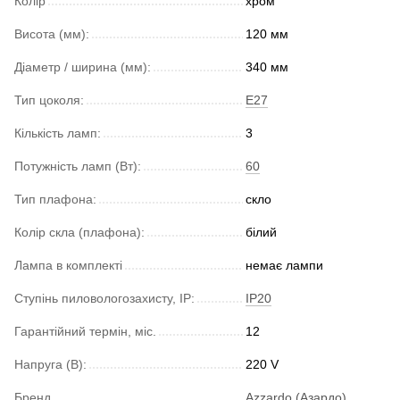
Колір
хром
Висота (мм):
120 мм
Діаметр / ширина (мм):
340 мм
Тип цоколя:
E27
Кількість ламп:
3
Потужність ламп (Вт):
60
Тип плафона:
скло
Колір скла (плафона):
білий
Лампа в комплекті
немає лампи
Ступінь пиловологозахисту, IP:
IP20
Гарантійний термін, міс.
12
Напруга (В):
220 V
Бренд
Azzardo (Азардо)