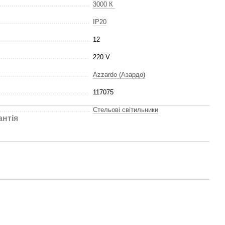
3000 К
IP20
12
220 V
Azzardo (Азардо)
117075
Стельові світильники
антія