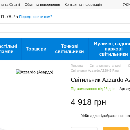
Укр
ни та Статті
Обмін та повернення
Контактна інформація
01-78-75
Передзвонити вам?
Вуличні, садов
астільні
Точкові
Торшери
паркові
лампи
світильники
світильники
Головна
Світильники стельові
С
Світильник Azzardo AZ2945 Ring
Світильник Azzardo A
Під замовлення від 28 днів
Артик
4 918 грн
Увійти
для відображення нак
%