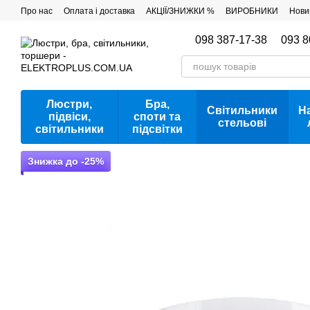
Перейти до основного контенту
Про нас
Оплата і доставка
АКЦІЇ/ЗНИЖКИ %
ВИРОБНИКИ
Нови
098 387-17-38
093 8
Люстри,
Бра,
Світильники
Н
підвіси,
споти та
стельові
світильники
підсвітки
Знижка до -25%