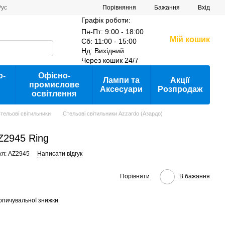
Порівняння
Рус
Бажання
Вхід
Графік роботи:
Пн-Пт: 9:00 - 18:00
Мій кошик
Сб: 11:00 - 15:00
Нд: Вихідний
Через кошик 24/7
о-
Офісно-
Лампи та
Акції
промислове
Аксесуари
Розпродаж
освітлення
тельові світильники
Стельові світильники Azzardo (Азардо)
Z2945 Ring
ул: AZ2945
Написати відгук
Порівняти
В бажання
опичувальної знижки