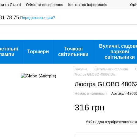
Укр
ни та Статті
Обмін та повернення
Контактна інформація
01-78-75
Передзвонити вам?
Вуличні, садов
астільні
Точкові
Торшери
паркові
лампи
світильники
світильники
Головна
Світильники стельові
С
Люстра GLOBO 48062 Dia
Люстра GLOBO 48062
Немає в наявності
Артикул: 4806
316 грн
Увійти
для відображення нак
%