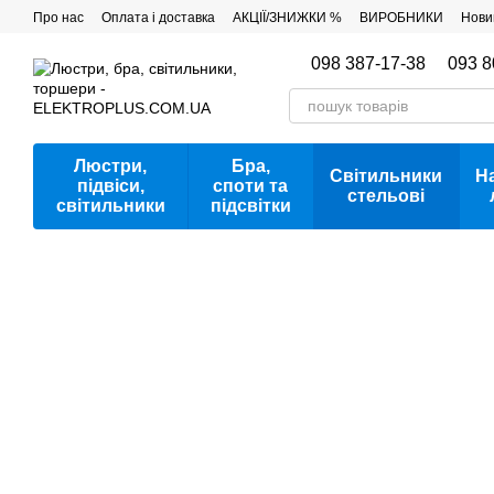
Перейти до основного контенту
Про нас
Оплата і доставка
АКЦІЇ/ЗНИЖКИ %
ВИРОБНИКИ
Нови
098 387-17-38
093 8
Люстри,
Бра,
Світильники
Н
підвіси,
споти та
стельові
світильники
підсвітки