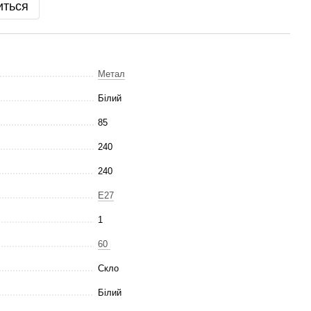
иться
Метал
Білий
85
240
240
E27
1
60
Скло
Білий