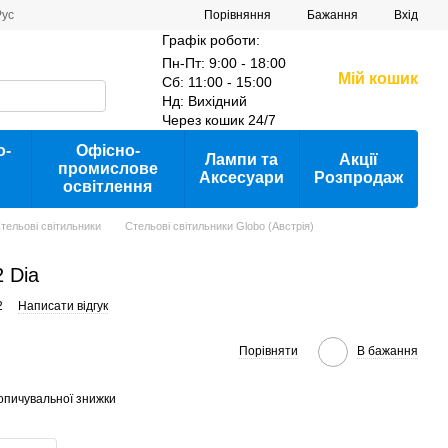
Порівняння
Рус
Бажання
Вхід
Графік роботи:
Пн-Пт: 9:00 - 18:00
Мій кошик
Сб: 11:00 - 15:00
Нд: Вихідний
Через кошик 24/7
о-
Офісно-
Лампи та
Акції
промислове
Аксесуари
Розпродаж
освітлення
тельові світильники
Стельові світильники Globo (Австрія)
 Dia
2
Написати відгук
Порівняти
В бажання
опичувальної знижки