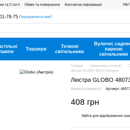
Укр
ни та Статті
Обмін та повернення
Контактна інформація
01-78-75
Передзвонити вам?
Вуличні, садов
астільні
Точкові
Торшери
паркові
лампи
світильники
світильники
Головна
Світильники стельові
С
Люстра GLOBO 48073-2 Armena
Люстра GLOBO 48073
Немає в наявності
Артикул: 4807
408 грн
Увійти
для відображення нак
%