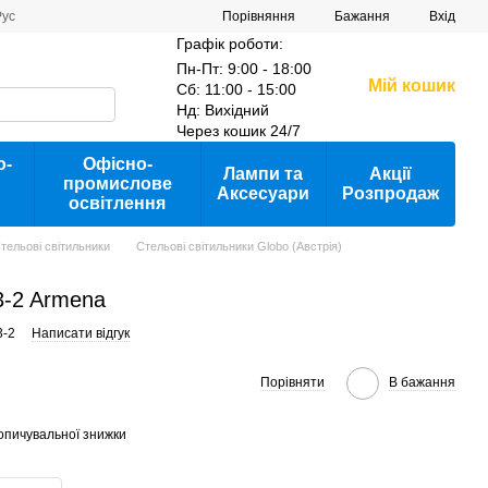
Порівняння
Рус
Бажання
Вхід
Графік роботи:
Пн-Пт: 9:00 - 18:00
Мій кошик
Сб: 11:00 - 15:00
Нд: Вихідний
Через кошик 24/7
о-
Офісно-
Лампи та
Акції
промислове
Аксесуари
Розпродаж
освітлення
тельові світильники
Стельові світильники Globo (Австрія)
-2 Armena
3-2
Написати відгук
Порівняти
В бажання
опичувальної знижки