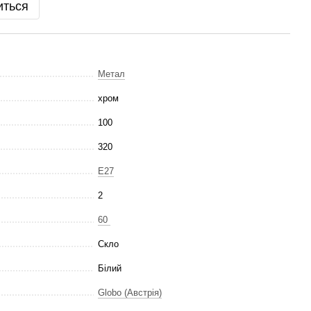
иться
Метал
хром
100
320
E27
2
60
Скло
Білий
Globo (Австрія)