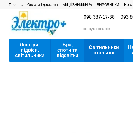
Перейти до основного контенту
Про нас
Оплата і доставка
АКЦІЇ/ЗНИЖКИ %
ВИРОБНИКИ
Нови
098 387-17-38
093 8
Люстри,
Бра,
Світильники
Н
підвіси,
споти та
стельові
світильники
підсвітки