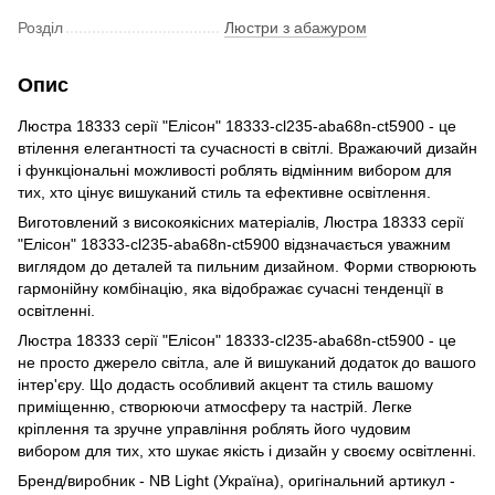
Розділ
Люстри з абажуром
Опис
Люстра 18333 серії "Елісон" 18333-cl235-aba68n-ct5900 - це
втілення елегантності та сучасності в світлі. Вражаючий дизайн
і функціональні можливості роблять відмінним вибором для
тих, хто цінує вишуканий стиль та ефективне освітлення.
Виготовлений з високоякісних матеріалів, Люстра 18333 серії
"Елісон" 18333-cl235-aba68n-ct5900 відзначається уважним
виглядом до деталей та пильним дизайном. Форми створюють
гармонійну комбінацію, яка відображає сучасні тенденції в
освітленні.
Люстра 18333 серії "Елісон" 18333-cl235-aba68n-ct5900 - це
не просто джерело світла, але й вишуканий додаток до вашого
інтер'єру. Що додасть особливий акцент та стиль вашому
приміщенню, створюючи атмосферу та настрій. Легке
кріплення та зручне управління роблять його чудовим
вибором для тих, хто шукає якість і дизайн у своєму освітленні.
Бренд/виробник - NB Light (Україна), оригінальний артикул -