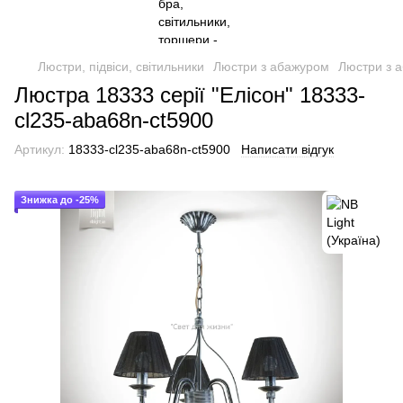
Люстри, підвіси, світильники
Люстри з абажуром
Люстри з а
Люстра 18333 серії "Елісон" 18333-
cl235-aba68n-ct5900
Артикул:
18333-cl235-aba68n-ct5900
Написати відгук
Знижка до -25%