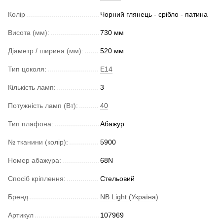
Колір
Чорний глянець - срібло - патина
Висота (мм):
730 мм
Діаметр / ширина (мм):
520 мм
Тип цоколя:
E14
Кількість ламп:
3
Потужність ламп (Вт):
40
Тип плафона:
Абажур
№ тканини (колір):
5900
Номер абажура:
68N
Спосіб кріплення:
Стельовий
Бренд
NB Light (Україна)
Артикул
107969