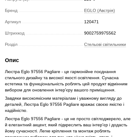
Бренд
EGLO (Австрія)
Артикул
120471
Штрихкод
9002759975562
Розділ
Стельові світильники
Опис
Люстра Eglo 97556 Pagliare - це гармонійне поєднання
стильного дизайну та високої якості освітлення. Сучасна
естетика та функціональність роблять цей продукт відмінним
вибором для оновлення інтер'єру вашого приміщення.
Завдяки високоякісним матеріалам і уважному вигляду до
деталей, Люстра Eglo 97556 Pagliare вражає своєю якістю і
надійністю.
Люстра Eglo 97556 Pagliare - це не просто світлоджерело, але
й елегантний акцент, який підкреслить ваш інтер'єр і додасть
йому сучасності. Легке кріплення та монтаж роблять
прекрасним вибором для тих, хто цінує якість, стиль і