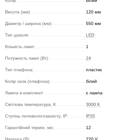
Колір
Білий
Висота (мм):
120 мм
Діаметр / ширина (мм):
550 мм
Тип цоколя:
LED
Кількість ламп:
1
Потужність ламп (Вт):
24
Тип плафона:
пластик
Колір скла (плафона):
білий
Лампа в комплекті
є лампа
Світлова температура, K
3000 К
Ступінь пиловологозахисту, IP:
IP20
Гарантійний термін, міс.
12
Напруга (В):
220 V