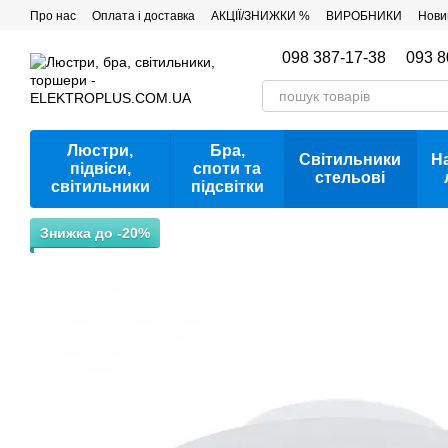
Перейти до основного контенту
Про нас
Оплата і доставка
АКЦІЇ/ЗНИЖКИ %
ВИРОБНИКИ
Нови
098 387-17-38
093 8
Люстри,
Бра,
Світильники
Н
підвіси,
споти та
стельові
світильники
підсвітки
Знижка до -20%