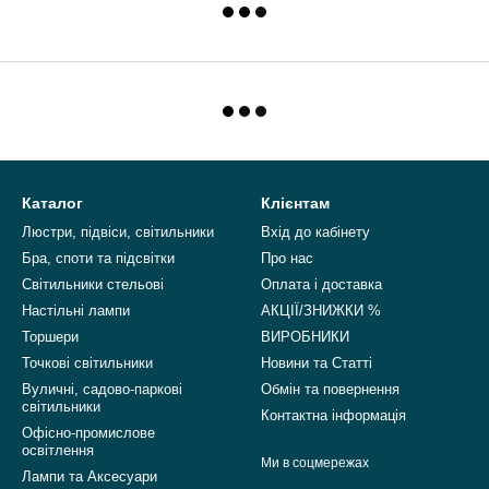
Каталог
Клієнтам
Люстри, підвіси, світильники
Вхід до кабінету
Бра, споти та підсвітки
Про нас
Світильники стельові
Оплата і доставка
Настільні лампи
АКЦІЇ/ЗНИЖКИ %
Торшери
ВИРОБНИКИ
Точкові світильники
Новини та Статті
Вуличні, садово-паркові
Обмін та повернення
світильники
Контактна інформація
Офісно-промислове
освітлення
Ми в соцмережах
Лампи та Аксесуари