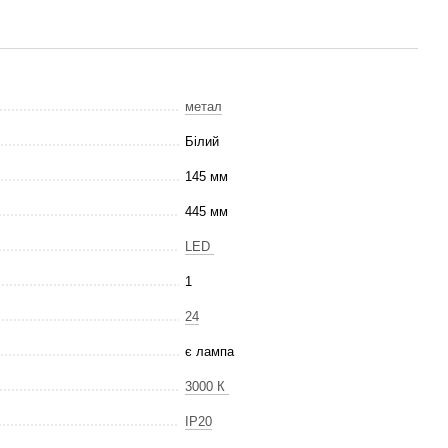
метал
Білий
145 мм
445 мм
LED
1
24
є лампа
3000 К
IP20