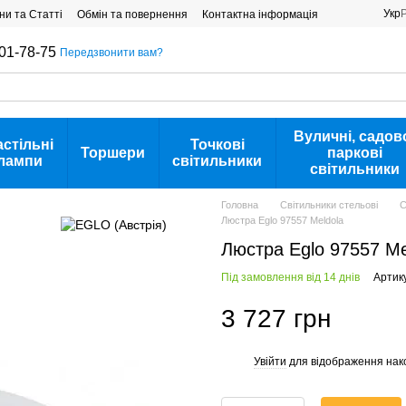
Укр
ни та Статті
Обмін та повернення
Контактна інформація
01-78-75
Передзвонити вам?
Вуличні, садов
астільні
Точкові
Торшери
паркові
лампи
світильники
світильники
Головна
Світильники стельові
С
Люстра Eglo 97557 Meldola
Люстра Eglo 97557 Me
Під замовлення від 14 днів
Артик
3 727 грн
Увійти
для відображення нак
%