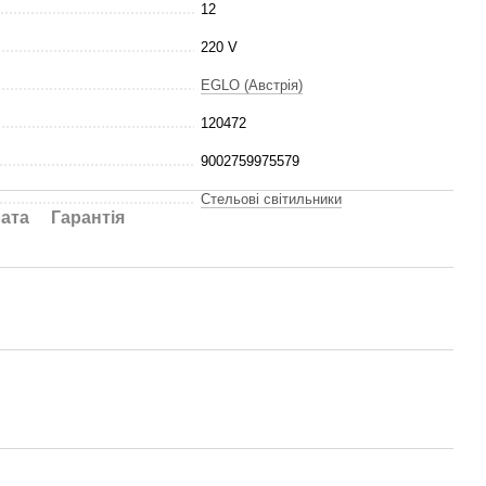
12
220 V
EGLO (Австрія)
120472
9002759975579
Стельові світильники
ата
Гарантія