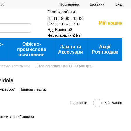
Порівняння
Рус
Бажання
Вхід
Графік роботи:
Пн-Пт: 9:00 - 18:00
Мій кошик
Сб: 11:00 - 15:00
Нд: Вихідний
Через кошик 24/7
о-
Офісно-
Лампи та
Акції
промислове
Аксесуари
Розпродаж
освітлення
тельові світильники
Стельові світильники EGLO (Австрія)
ldola
ул: 97557
Написати відгук
Порівняти
В бажання
опичувальної знижки