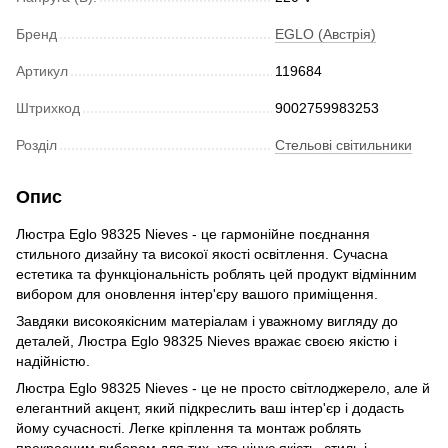
Бренд
EGLO (Австрія)
Артикул
119684
Штрихкод
9002759983253
Розділ
Стельові світильники
Опис
Люстра Eglo 98325 Nieves - це гармонійне поєднання
стильного дизайну та високої якості освітлення. Сучасна
естетика та функціональність роблять цей продукт відмінним
вибором для оновлення інтер'єру вашого приміщення.
Завдяки високоякісним матеріалам і уважному вигляду до
деталей, Люстра Eglo 98325 Nieves вражає своєю якістю і
надійністю.
Люстра Eglo 98325 Nieves - це не просто світлоджерело, але й
елегантний акцент, який підкреслить ваш інтер'єр і додасть
йому сучасності. Легке кріплення та монтаж роблять
прекрасним вибором для тих, хто цінує якість, стиль і