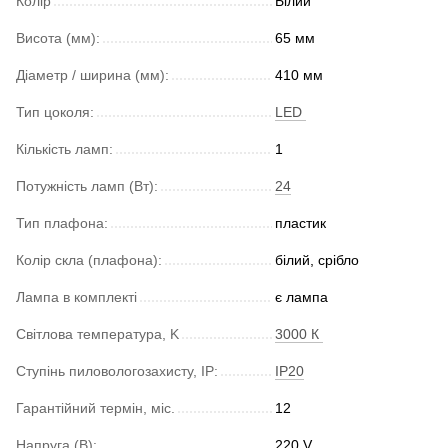
Колір
Білий
Висота (мм):
65 мм
Діаметр / ширина (мм):
410 мм
Тип цоколя:
LED
Кількість ламп:
1
Потужність ламп (Вт):
24
Тип плафона:
пластик
Колір скла (плафона):
білий, срібло
Лампа в комплекті
є лампа
Світлова температура, K
3000 К
Ступінь пиловологозахисту, IP:
IP20
Гарантійний термін, міс.
12
Напруга (В):
220 V