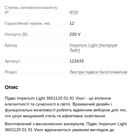
Ступінь пиловологозахисту,
IP:
IP20
Гарантійний термін, міс.
12
Напруга (В):
220 V
Бренд
Imperium Light (Імперіум
Лайт)
Артикул
122433
Розділ
Люстри підвіси багатолампові
Опис
Підвіс Imperium Light 3601120.01.91 Visor - це втілення
елегантності та сучасності в світлі. Вражаючий дизайн і
функціональні можливості роблять відмінним вибором для тих,
хто цінує вишуканий стиль та ефективне освітлення.
Виготовлений з високоякісних матеріалів, Підвіс Imperium Light
3601120.01.91 Visor відзначається уважним виглядом до