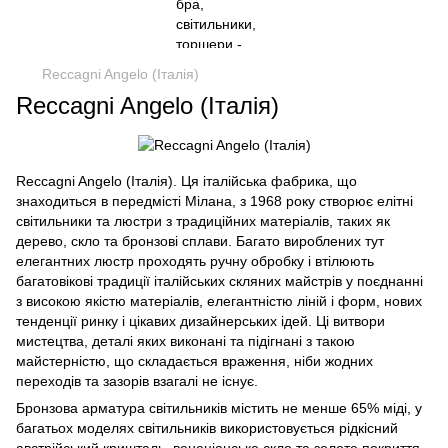
Reccagni Angelo (Італія)
Reccagni Angelo (Італія)
Reccagni Angelo (Італія). Ця італійська фабрика, що
знаходиться в передмісті Мілана, з 1968 року створює елітні
світильники та люстри з традиційних матеріалів, таких як
дерево, скло та бронзові сплави. Багато вироблених тут
елегантних люстр проходять ручну обробку і втілюють
багатовікові традиції італійських скляних майстрів у поєднанні
з високою якістю матеріалів, елегантністю ліній і форм, нових
тенденції ринку і цікавих дизайнерських ідей. Ці витвори
мистецтва, деталі яких виконані та підігнані з такою
майстерністю, що складається враження, ніби жодних
переходів та зазорів взагалі не існує.
Бронзова арматура світильників містить не менше 65% міді, у
багатьох моделях світильників використовується рідкісний