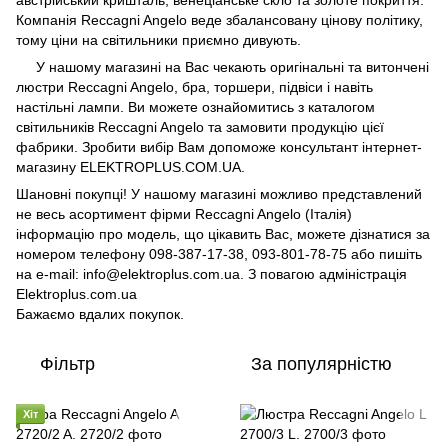
австрійський кришталь, венеціанське скло та золоте покриття.
Компанія Reccagni Angelo веде збалансовану цінову політику,
тому ціни на світильники приємно дивують.
У нашому магазині на Вас чекають оригінальні та витончені
люстри Reccagni Angelo, бра, торшери, підвіси і навіть
настільні лампи. Ви можете ознайомитись з каталогом
світильників Reccagni Angelo та замовити продукцію цієї
фабрики. Зробити вибір Вам допоможе консультант інтернет-
магазину ELEKTROPLUS.COM.UA.
Шановні покупці! У нашому магазині можливо представлений
не весь асортимент фірми Reccagni Angelo (Італія)
інформацію про модель, що цікавить Вас, можете дізнатися за
номером телефону 098-387-17-38, 093-801-78-75 або пишіть
на e-mail: info@elektroplus.com.ua. З повагою адміністрація
Elektroplus.com.ua
Бажаємо вдалих покупок.
Фільтр
За популярністю
Хіт