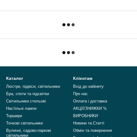
Каталог
Клієнтам
Люстри, підвіси, світильники
Вхід до кабінету
Бра, споти та підсвітки
Про нас
Світильники стельові
Оплата і доставка
Настільні лампи
АКЦІЇ/ЗНИЖКИ %
Торшери
ВИРОБНИКИ
Точкові світильники
Новини та Статті
Вуличні, садово-паркові
Обмін та повернення
світильники