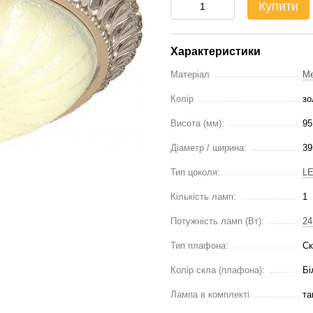
Купити
Характеристики
Матеріал
М
Колір
зо
Висота (мм):
9
Діаметр / ширина:
3
Тип цоколя:
L
Кількість ламп:
1
Потужність ламп (Вт):
2
Тип плафона:
Ск
Колір скла (плафона):
Бі
Лампа в комплекті
та