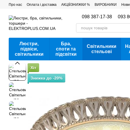
Перейти до основного контенту
Про нас
Оплата і доставка
АКЦІЇ/ЗНИЖКИ %
ВИРОБНИКИ
Нови
098 387-17-38
093 8
Люстри,
Бра,
Світильники
Н
підвіси,
споти та
стельові
світильники
підсвітки
Хіт
Знижка до -20%