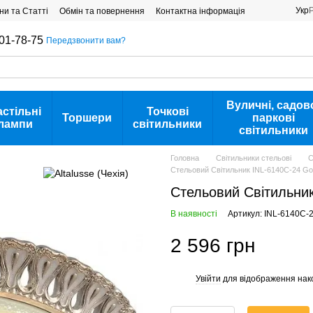
Укр
ни та Статті
Обмін та повернення
Контактна інформація
01-78-75
Передзвонити вам?
Вуличні, садов
астільні
Точкові
Торшери
паркові
лампи
світильники
світильники
Головна
Світильники стельові
С
Стельовий Світильник INL-6140C-24 Go
Стельовий Світильник
В наявності
Артикул: INL-6140C-
2 596 грн
Увійти
для відображення нак
%