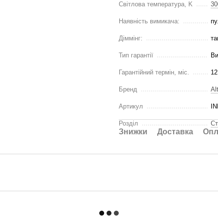
Світлова температура, K
30
Наявність вимикача:
пу
Діммінг:
та
Тип гарантії
Ви
Гарантійний термін, міс.
12
Бренд
Al
Артикул
IN
Розділ
Ст
Знижки
Доставка
Опл