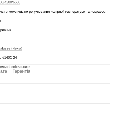
00/4200/6500
льт з можливістю регулювання колірної температури та яскравості
к
робник
talusse (Чехія)
L-6140C-24
ельові світильники
ата
Гарантія