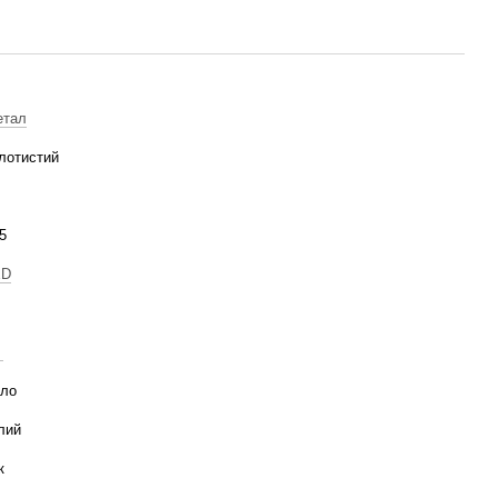
етал
лотистий
5
95
ED
4
ло
лий
к