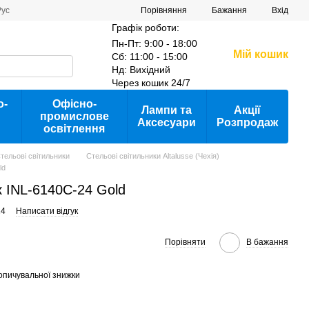
Порівняння
Рус
Бажання
Вхід
Графік роботи:
Пн-Пт: 9:00 - 18:00
Мій кошик
Сб: 11:00 - 15:00
Нд: Вихідний
Через кошик 24/7
о-
Офісно-
Лампи та
Акції
промислове
Аксесуари
Розпродаж
освітлення
тельові світильники
Стельові світильники Altalusse (Чехія)
ld
 INL-6140C-24 Gold
24
Написати відгук
Порівняти
В бажання
опичувальної знижки