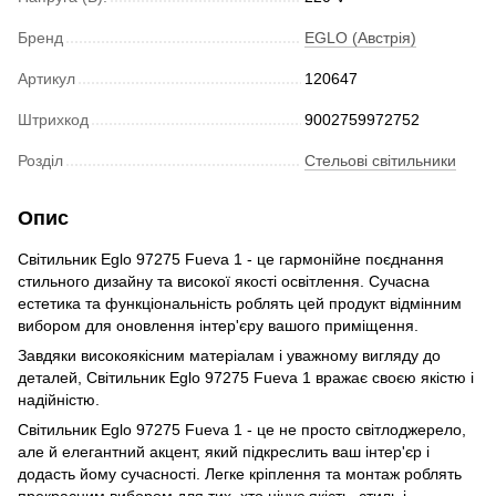
Бренд
EGLO (Австрія)
Артикул
120647
Штрихкод
9002759972752
Розділ
Стельові світильники
Опис
Світильник Eglo 97275 Fueva 1 - це гармонійне поєднання
стильного дизайну та високої якості освітлення. Сучасна
естетика та функціональність роблять цей продукт відмінним
вибором для оновлення інтер'єру вашого приміщення.
Завдяки високоякісним матеріалам і уважному вигляду до
деталей, Світильник Eglo 97275 Fueva 1 вражає своєю якістю і
надійністю.
Світильник Eglo 97275 Fueva 1 - це не просто світлоджерело,
але й елегантний акцент, який підкреслить ваш інтер'єр і
додасть йому сучасності. Легке кріплення та монтаж роблять
прекрасним вибором для тих, хто цінує якість, стиль і