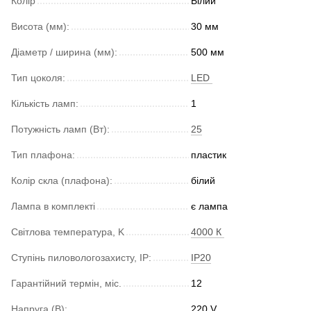
Колір
Білий
Висота (мм):
30 мм
Діаметр / ширина (мм):
500 мм
Тип цоколя:
LED
Кількість ламп:
1
Потужність ламп (Вт):
25
Тип плафона:
пластик
Колір скла (плафона):
білий
Лампа в комплекті
є лампа
Світлова температура, K
4000 К
Ступінь пиловологозахисту, IP:
IP20
Гарантійний термін, міс.
12
Напруга (В):
220 V