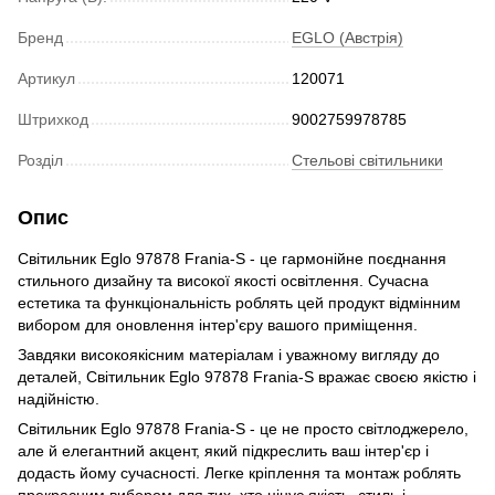
Бренд
EGLO (Австрія)
Артикул
120071
Штрихкод
9002759978785
Розділ
Стельові світильники
Опис
Світильник Eglo 97878 Frania-S - це гармонійне поєднання
стильного дизайну та високої якості освітлення. Сучасна
естетика та функціональність роблять цей продукт відмінним
вибором для оновлення інтер'єру вашого приміщення.
Завдяки високоякісним матеріалам і уважному вигляду до
деталей, Світильник Eglo 97878 Frania-S вражає своєю якістю і
надійністю.
Світильник Eglo 97878 Frania-S - це не просто світлоджерело,
але й елегантний акцент, який підкреслить ваш інтер'єр і
додасть йому сучасності. Легке кріплення та монтаж роблять
прекрасним вибором для тих, хто цінує якість, стиль і