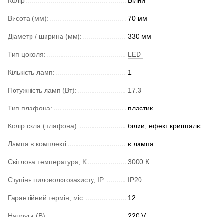
Колір
Білий
Висота (мм):
70 мм
Діаметр / ширина (мм):
330 мм
Тип цоколя:
LED
Кількість ламп:
1
Потужність ламп (Вт):
17,3
Тип плафона:
пластик
Колір скла (плафона):
білий, ефект кришталю
Лампа в комплекті
є лампа
Світлова температура, K
3000 К
Ступінь пиловологозахисту, IP:
IP20
Гарантійний термін, міс.
12
Напруга (В):
220 V