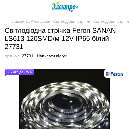
Лампи та Аксесуари
Світлодіодні стрічки
Світлодіодні стріч
Світлодіодна стрічка Feron SANAN
LS613 120SMD/м 12V IP65 білий
27731
Артикул:
27731
Написати відгук
Знижка до -25%