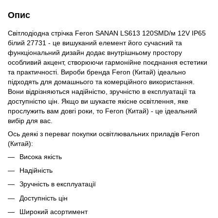
Опис
Світлодіодна стрічка Feron SANAN LS613 120SMD/м 12V IP65
білий 27731 - це вишуканий елемент його сучасний та
функціональний дизайн додає внутрішньому простору
особливий акцент, створюючи гармонійне поєднання естетики
та практичності. Вироби бренда Feron (Китай) ідеально
підходять для домашнього та комерційного використання.
Вони відрізняються надійністю, зручністю в експлуатації та
доступністю цін. Якщо ви шукаєте якісне освітлення, яке
прослужить вам довгі роки, то Feron (Китай) - це ідеальний
вибір для вас.
Ось деякі з переваг покупки освітлювальних приладів Feron
(Китай):
Висока якість
Надійність
Зручність в експлуатації
Доступність цін
Широкий асортимент