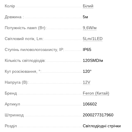
Колір
Білий
Довжина :
5м
Потужність ламп (Вт):
9,6W/м
Світловий потік, Lm:
5Lm/1LED
Ступінь пиловологозахисту, IP:
IP65
Кількість світлодіодів:
120SMD/м
Кут розсіювання, °:
120°
Напруга (В):
12V
Бренд
Feron (Китай)
Артикул
106602
Штрихкод
2000277317960
Розділ
Світлодіодні стрічки