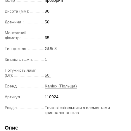
Колір
прозорий
Висота (мм):
90
Довжина :
50
Монтажний
діаметр:
65
Тип цоколя:
GU5.3
Кількість ламп:
1
Потужність ламп
(Вт):
50
Бренд
Kanlux (Польща)
Артикул
110924
Розділ
Точкові світильники з елементами
кришталю та скла
Опис