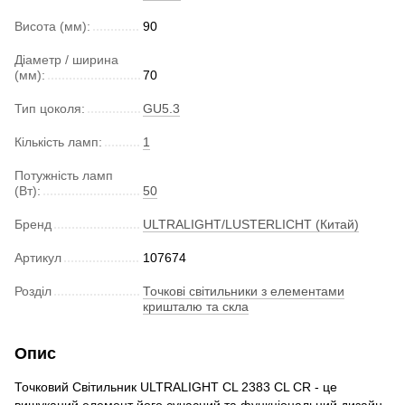
Висота (мм):
90
Діаметр / ширина
(мм):
70
Тип цоколя:
GU5.3
Кількість ламп:
1
Потужність ламп
(Вт):
50
Бренд
ULTRALIGHT/LUSTERLICHT (Китай)
Артикул
107674
Розділ
Точкові світильники з елементами
кришталю та скла
Опис
Точковий Світильник ULTRALIGHT CL 2383 CL CR - це
вишуканий елемент його сучасний та функціональний дизайн