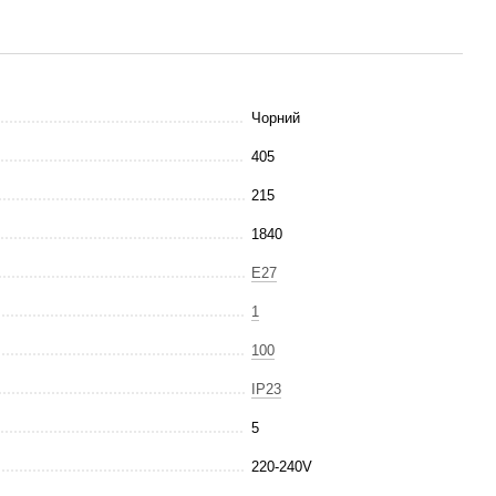
Чорний
405
215
1840
E27
1
100
IP23
5
220-240V