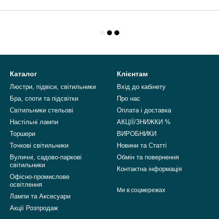
Каталог
Клієнтам
Люстри, підвіси, світильники
Вхід до кабінету
Бра, споти та підсвітки
Про нас
Світильники стельові
Оплата і доставка
Настільні лампи
АКЦІЇ/ЗНИЖКИ %
Торшери
ВИРОБНИКИ
Точкові світильники
Новини та Статті
Вуличні, садово-паркові
Обмін та повернення
світильники
Контактна інформація
Офісно-промислове
освітлення
Ми в соцмережах
Лампи та Аксесуари
Акції Розпродаж