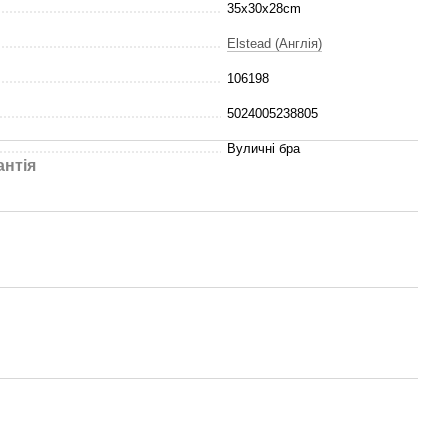
35x30x28cm
Elstead (Англія)
106198
5024005238805
Вуличні бра
антія