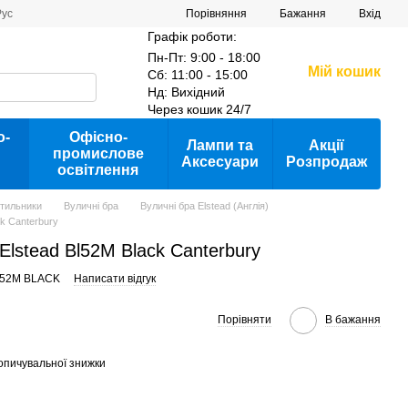
Порівняння
Рус
Бажання
Вхід
Графік роботи:
Пн-Пт: 9:00 - 18:00
Мій кошик
Сб: 11:00 - 15:00
Нд: Вихідний
Через кошик 24/7
о-
Офісно-
Лампи та
Акції
промислове
Аксесуари
Розпродаж
освітлення
ітильники
Вуличні бра
Вуличні бра Elstead (Англія)
k Canterbury
Elstead Bl52M Black Canterbury
L52M BLACK
Написати відгук
Порівняти
В бажання
опичувальної знижки