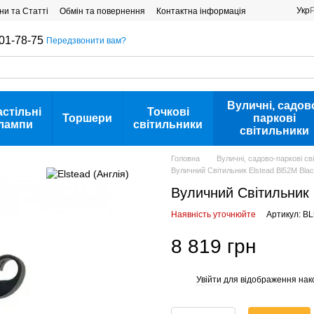
Укр
ни та Статті
Обмін та повернення
Контактна інформація
01-78-75
Передзвонити вам?
Вуличні, садов
астільні
Точкові
Торшери
паркові
лампи
світильники
світильники
Головна
Вуличні, садово-паркові св
Вуличний Світильник Elstead Bl52M Blac
Вуличний Світильник 
Наявність уточнюйте
Артикул: B
8 819 грн
Увійти
для відображення нак
%