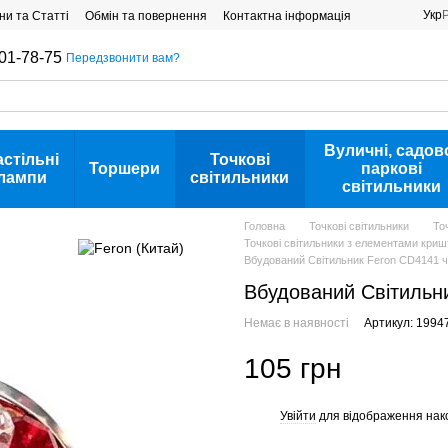
Укр
ни та Статті
Обмін та повернення
Контактна інформація
01-78-75
Передзвонити вам?
Вуличні, садов
астільні
Точкові
Торшери
паркові
лампи
світильники
світильники
Головна
Точкові світильники
То
Точкові світильники з елементами криш
Вбудований Світильник Feron CD4141 ч
Вбудований Світильн
Немає в наявності
Артикул: 1994
105 грн
Увійти
для відображення нак
%