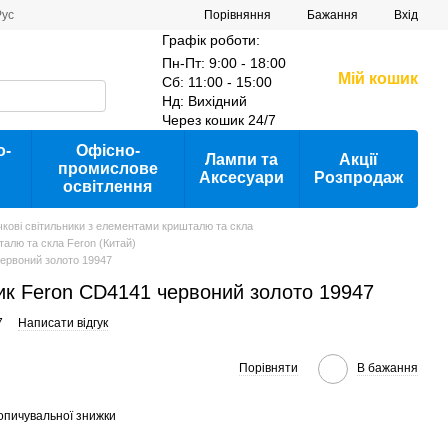
Порівняння
Рус
Бажання
Вхід
Графік роботи:
Пн-Пт: 9:00 - 18:00
Мій кошик
Сб: 11:00 - 15:00
Нд: Вихідний
Через кошик 24/7
о-
Офісно-
Лампи та
Акції
промислове
Аксесуари
Розпродаж
освітлення
чкові світильники з елементами кришталю та скла
талю та скла Feron (Китай)
ервоний золото 19947
ик Feron CD4141 червоний золото 19947
7
Написати відгук
Порівняти
В бажання
опичувальної знижки