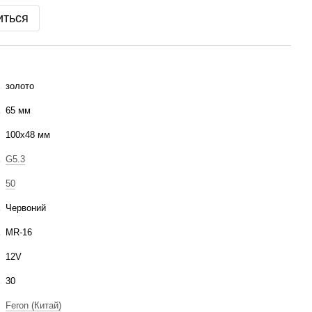
иться
золото
65 мм
100х48 мм
G5.3
50
Червоний
MR-16
12V
30
Feron (Китай)