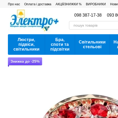
Перейти до основного контенту
Про нас
Оплата і доставка
АКЦІЇ/ЗНИЖКИ %
ВИРОБНИКИ
Нови
098 387-17-38
093 8
Люстри,
Бра,
Світильники
Н
підвіси,
споти та
стельові
світильники
підсвітки
Знижка до -25%