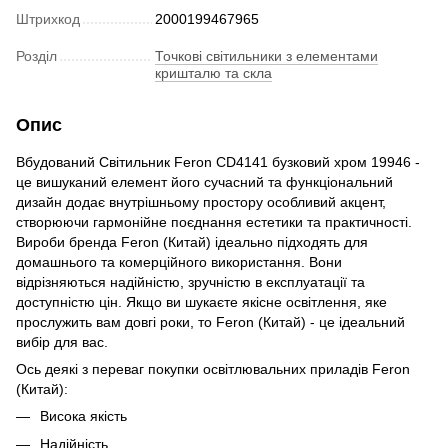
Штрихкод
2000199467965
Розділ
Точкові світильники з елементами
кришталю та скла
Опис
Вбудований Світильник Feron CD4141 бузковий хром 19946 -
це вишуканий елемент його сучасний та функціональний
дизайн додає внутрішньому простору особливий акцент,
створюючи гармонійне поєднання естетики та практичності.
Вироби бренда Feron (Китай) ідеально підходять для
домашнього та комерційного використання. Вони
відрізняються надійністю, зручністю в експлуатації та
доступністю цін. Якщо ви шукаєте якісне освітлення, яке
прослужить вам довгі роки, то Feron (Китай) - це ідеальний
вибір для вас.
Ось деякі з переваг покупки освітлювальних приладів Feron
(Китай):
Висока якість
Надійність