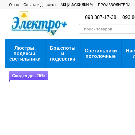
Перейти к основному контенту
О нас
Оплата и доставка
АКЦИИ/СКИДКИ %
ПРОИЗВОДИТЕЛИ
098 387-17-38
093 8
Люстры,
Бра,споты
Светильники
Нас
подвесы,
и
потолочные
светильники
подсветки
Скидка до -25%