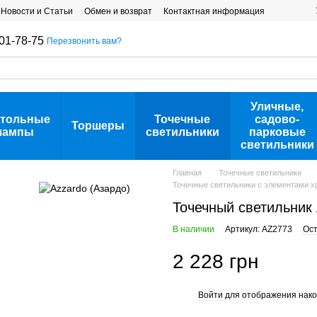
Новости и Статьи
Обмен и возврат
Контактная информация
01-78-75
Перезвонить вам?
Уличные,
тольные
Точечные
садово-
Торшеры
лампы
светильники
парковые
светильники
Главная
Точечные светильники
Точечные светильники с элементами хр
Точечный светильник
В наличии
Артикул: AZ2773
Ост
2 228 грн
Войти
для отображения нако
%