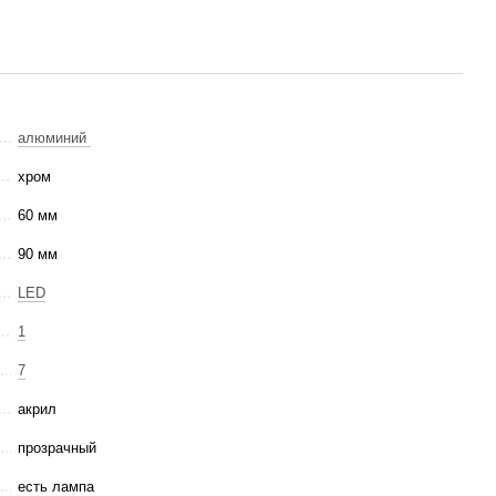
алюминий
хром
60 мм
90 мм
LED
1
7
акрил
прозрачный
есть лампа