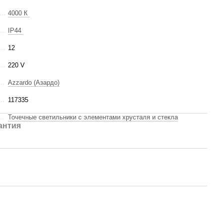
4000 К
IP44
12
220 V
Azzardo (Азардо)
117335
Точечные светильники с элементами хрусталя и стекла
антия