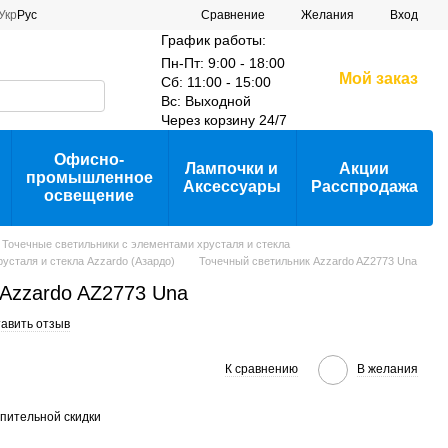
Сравнение
Укр
Рус
Желания
Вход
График работы:
Пн-Пт: 9:00 - 18:00
Мой заказ
Сб: 11:00 - 15:00
Вс: Выходной
Через корзину 24/7
Офисно-
Лампочки и
Акции
промышленное
Аксессуары
Расспродажа
освещение
Точечные светильники с элементами хрусталя и стекла
усталя и стекла Azzardo (Азардо)
Точечный светильник Azzardo AZ2773 Una
 Azzardo AZ2773 Una
авить отзыв
К сравнению
В желания
пительной скидки