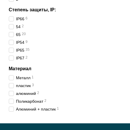
Степень защиты, IP:
6
IP66
2
54
20
65
9
IP54
35
IP65
2
IP67
Материал
1
Металл
3
пластик
2
алюминий
2
Поликарбонат
1
Алюминий + пластик