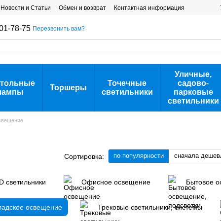
Новости и Статьи
Обмен и возврат
Контактная информация
01-78-75
Перезвонить вам?
Уличные,
тольные
Точечные
садово-
Торшеры
лампы
светильники
парковые
светильники
свещение
по популярности
сначала дешев
Сортировка:
D светильники
Офисное освещение
Бытовое о
адское освещение
Трековые светильники, системы