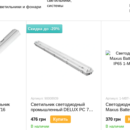
ветильники и фонари
Скидка до -20%
Артикул: 90008939
Артикул: 1-MBT
льник
Светильник светодиодный
Светодиодн
716
промышленный DELUX PC 7
Maxus Batte
LED (2*1200мм) IP65 G13 без
IP65
476 грн
Купить
370 грн
ламп
В наличии
В наличии