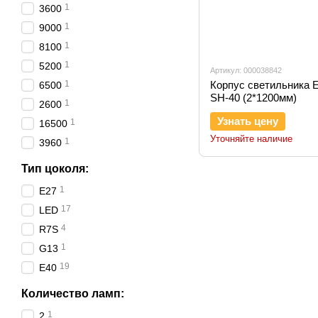
1
3600
1
9000
1
8100
1
5200
Артикул: 000038842
1
Корпус светильника
6500
SH-40 (2*1200мм)
1
2600
Узнать цену
1
16500
Уточняйте наличие
1
3960
Тип цоколя:
1
E27
17
LED
4
R7S
1
G13
19
E40
Количество ламп:
1
2