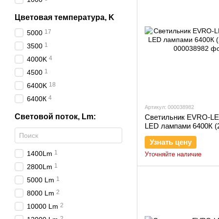
Цветовая температура, K
17
5000
1
3500
4
4000K
1
4500
18
6400K
4
6400К
Артикул: 000038982
Световой поток, Lm:
Светильник EVRO-LE
LED лампами 6400К (
Узнать цену
1
1400Lm
Уточняйте наличие
1
2800Lm
1
5000 Lm
2
8000 Lm
2
10000 Lm
2