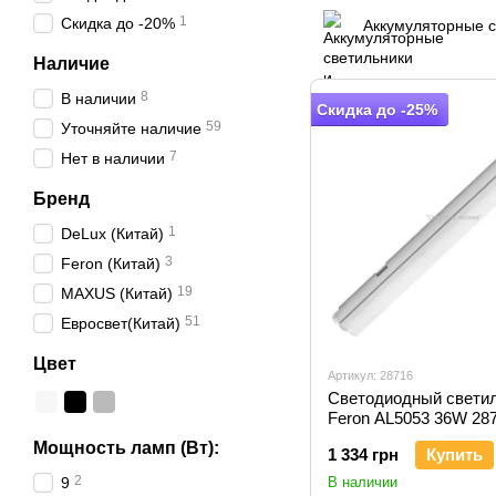
1
Скидка до -20%
Аккумуляторные с
Наличие
8
В наличии
Скидка до -25%
59
Уточняйте наличие
7
Нет в наличии
Бренд
1
DeLux (Китай)
3
Feron (Китай)
19
MAXUS (Китай)
51
Евросвет(Китай)
Цвет
Артикул: 28716
Светодиодный свети
Feron AL5053 36W 28
Мощность ламп (Вт):
1 334 грн
Купить
2
9
В наличии