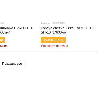
8843
Артикул: 000038845
тильника EVRO-LED-
Корпус светильника EVRO-LED-
600мм)
SH-10 (1*600мм)
ну
Узнать цену
личие
Уточняйте наличие
Показать все