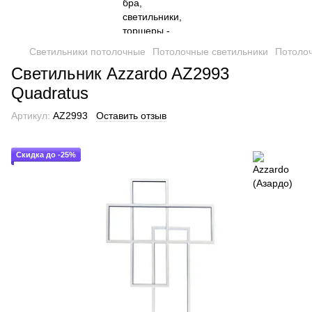
Светильники потолочные
Потолочные светильники
Потолоч
Светильник Azzardo AZ2993
Quadratus
Артикул:
AZ2993
Оставить отзыв
Скидка до -25%