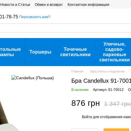
Новости и Статьи
Обмен и возврат
Контактная информация
01-78-75
Перезвонить вам?
Уличные,
тольные
Точечные
садово-
Торшеры
лампы
светильники
парковые
светильники
Главная
Бра,споты и подсветки
Бра Candellux 91-70
В наличии
Артикул: 91-70012
О
876 грн
1 347 грн
Войти
для отображения нако
%