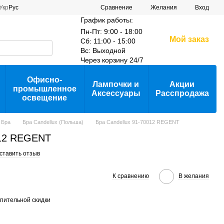
Сравнение
Укр
Рус
Желания
Вход
График работы:
Пн-Пт: 9:00 - 18:00
Мой заказ
Сб: 11:00 - 15:00
Вс: Выходной
Через корзину 24/7
Офисно-
Лампочки и
Акции
промышленное
Аксессуары
Расспродажа
освещение
Бра
Бра Candellux (Польша)
Бра Candellux 91-70012 REGENT
012 REGENT
ставить отзыв
К сравнению
В желания
пительной скидки