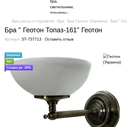
Бра,споты и подсветки
Бра
Бра Геотон (Украина)
Бра " Ге
Бра " Геотон Топаз-161" Геотон
Артикул:
ST-737713
Оставить отзыв
Новинка
Хит
Скидка до -25%