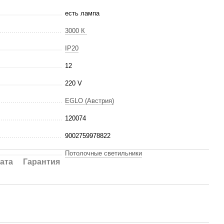
есть лампа
3000 К
IP20
12
220 V
EGLO (Австрия)
120074
9002759978822
Потолочные светильники
ата
Гарантия