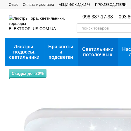
Перейти к основному контенту
О нас
Оплата и доставка
АКЦИИ/СКИДКИ %
ПРОИЗВОДИТЕЛИ
098 387-17-38
093 8
Люстры,
Бра,споты
Светильники
Нас
подвесы,
и
потолочные
светильники
подсветки
Скидка до -20%