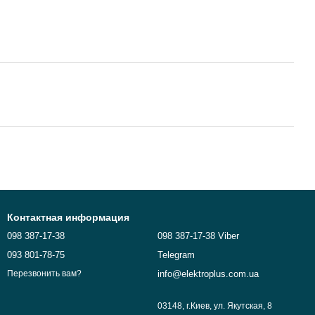
Контактная информация
098 387-17-38
098 387-17-38 Viber
093 801-78-75
Telegram
info@elektroplus.com.ua
Перезвонить вам?
03148, г.Киев, ул. Якутская, 8