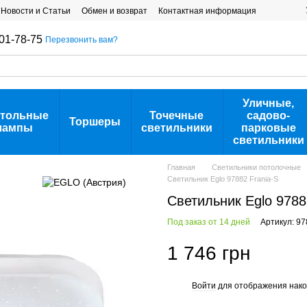
Новости и Статьи
Обмен и возврат
Контактная информация
01-78-75
Перезвонить вам?
Уличные,
тольные
Точечные
садово-
Торшеры
лампы
светильники
парковые
светильники
Главная
Светильники потолочные
Cветильник Eglo 97882 Frania-S
Cветильник Eglo 9788
Под заказ от 14 дней
Артикул: 9
1 746 грн
Войти
для отображения нако
%