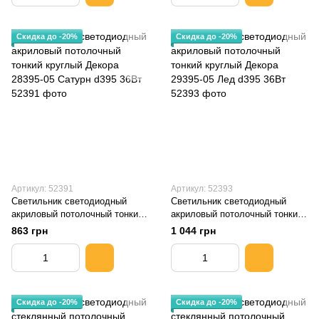
Скидка до -20%
Скидка до -20%
Артикул: 52391
Артикул: 52393
Светильник светодиодный
Светильник светодиодный
акриловый потолочный тонкий
акриловый потолочный тонкий
круглый Декора 28395-05
круглый Декора 29395-05 Лед
863 грн
1 044 грн
Сатурн d395 36Вт
d395 36Вт
Скидка до -20%
Скидка до -20%