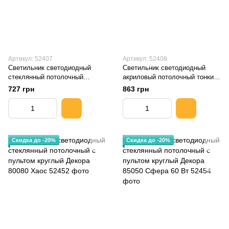
Артикул: 52407
Артикул: 52408
Светильник светодиодный
Светильник светодиодный
стеклянный потолочный
акриловый потолочный тонкий
круглый Декора 90030
круглый Декора 25395-04 Луч
727 грн
863 грн
Звездное небо 36 Вт d360
d395 36Вт серый
Скидка до -20%
Скидка до -20%