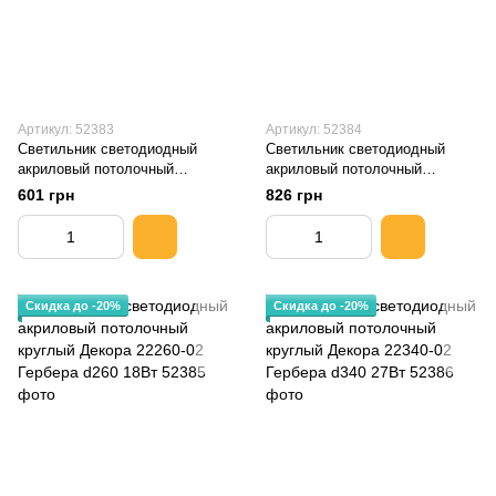
Артикул: 52383
Артикул: 52384
Светильник светодиодный
Светильник светодиодный
акриловый потолочный
акриловый потолочный
круглый Декора 18340-02
круглый Декора 18395-02
601 грн
826 грн
Лабиринт d340 27Вт
Лабиринт d395 36Вт
Скидка до -20%
Скидка до -20%