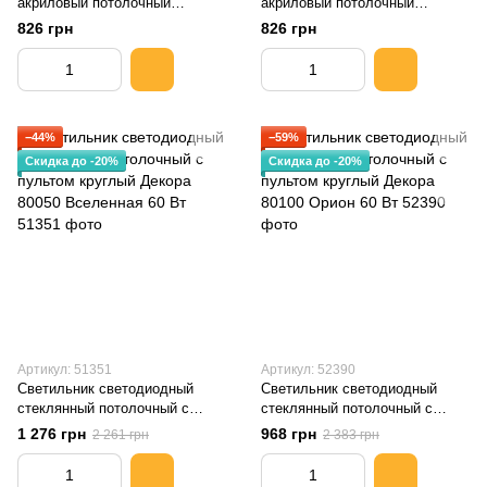
акриловый потолочный
акриловый потолочный
круглый Декора 22395-02
круглый Декора 17395-03
826 грн
826 грн
Гербера d395 36Вт
Звездное небо 36Вт ЭКО
−44%
−59%
Скидка до -20%
Скидка до -20%
Артикул: 51351
Артикул: 52390
Светильник светодиодный
Светильник светодиодный
стеклянный потолочный с
стеклянный потолочный с
пультом круглый Декора 80050
пультом круглый Декора 80100
1 276 грн
968 грн
2 261 грн
2 383 грн
Вселенная 60 Вт
Орион 60 Вт