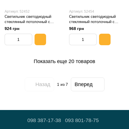
Артикул: 52452
Артикул: 52454
Светильник светодиодный
Светильник светодиодный
стеклянный потолочный с
стеклянный потолочный с
пультом круглый Декора 80080
пультом круглый Декора 85050
924 грн
968 грн
Хаос
Сфера 60 Вт
Показать еще 20 товаров
Назад
Вперед
1
из 7
098 387-17-38
093 801-78-75