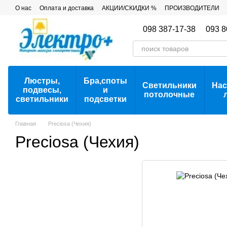
Перейти к основному контенту
О нас
Оплата и доставка
АКЦИИ/СКИДКИ %
ПРОИЗВОДИТЕЛИ
098 387-17-38
093 8
Люстры,
Бра,споты
Светильники
Нас
подвесы,
и
потолочные
светильники
подсветки
Главная
Preciosa (Чехия)
Preciosa (Чехия)