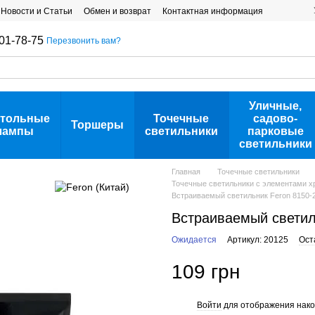
Новости и Статьи
Обмен и возврат
Контактная информация
01-78-75
Перезвонить вам?
Уличные,
тольные
Точечные
садово-
Торшеры
лампы
светильники
парковые
светильники
Главная
Точечные светильники
Точечные светильники с элементами хр
Встраиваемый светильник Feron 8150-
Встраиваемый светил
Ожидается
Артикул: 20125
Ост
109 грн
Войти
для отображения нако
%