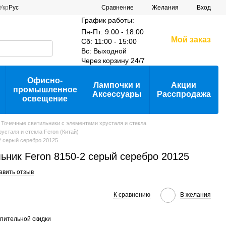
Сравнение
Укр
Рус
Желания
Вход
График работы:
Пн-Пт: 9:00 - 18:00
Мой заказ
Сб: 11:00 - 15:00
Вс: Выходной
Через корзину 24/7
Офисно-
Лампочки и
Акции
промышленное
Аксессуары
Расспродажа
освещение
Точечные светильники с элементами хрусталя и стекла
усталя и стекла Feron (Китай)
2 серый серебро 20125
ьник Feron 8150-2 серый серебро 20125
авить отзыв
К сравнению
В желания
пительной скидки