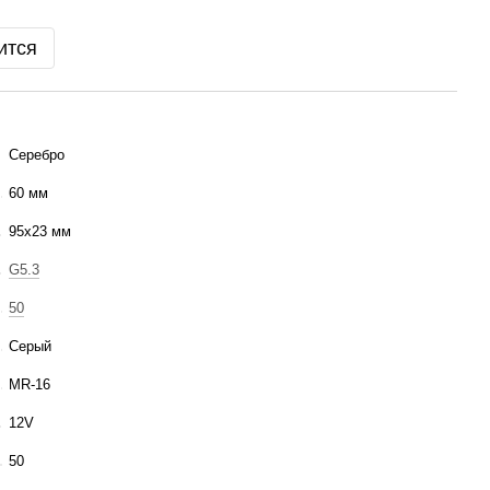
ится
Серебро
60 мм
95х23 мм
G5.3
50
Серый
MR-16
12V
50