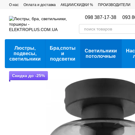
Перейти к основному контенту
О нас
Оплата и доставка
АКЦИИ/СКИДКИ %
ПРОИЗВОДИТЕЛИ
098 387-17-38
093 8
Люстры,
Бра,споты
Светильники
Нас
подвесы,
и
потолочные
светильники
подсветки
Скидка до -25%